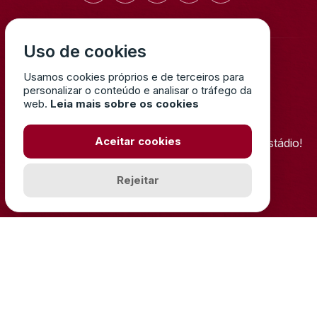
Uso de cookies
Usamos cookies próprios e de terceiros para
GARANTE JÁ
personalizar o conteúdo e analisar o tráfego da
O TEU LUGAR
web.
Leia mais sobre os cookies
Aceitar cookies
Reserva já o teu bilhete e sente a emoção no estádio!
Rejeitar
COMPRAR BILHETES
JUNTA-TE À
NOSSA FAMÍLIA!