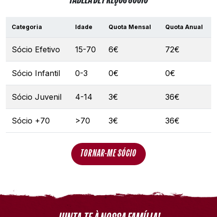
TABELA DE PREÇOS SÓCIO
Categoria
Idade
Quota Mensal
Quota Anual
Sócio Efetivo
15-70
6€
72€
Sócio Infantil
0-3
0€
0€
Sócio Juvenil
4-14
3€
36€
Sócio +70
>70
3€
36€
TORNAR-ME SÓCIO