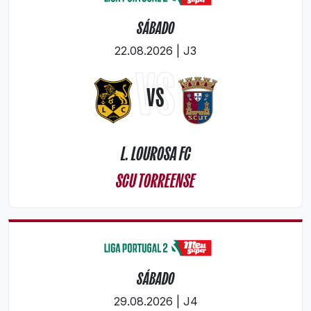
SÁBADO
22.08.2026 | J3
VS
VS
L. LOUROSA FC
SCU TORREENSE
SÁBADO
29.08.2026 | J4