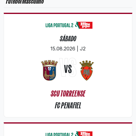
Futebol Masculino
SÁBADO
15.08.2026 | J2
VS
VS
SCU TORREENSE
FC PENAFIEL