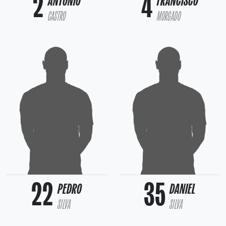
2
4
ANTÓNIO
FRANCISCO
CASTRO
MORGADO
22
35
PEDRO
DANIEL
SILVA
SILVA