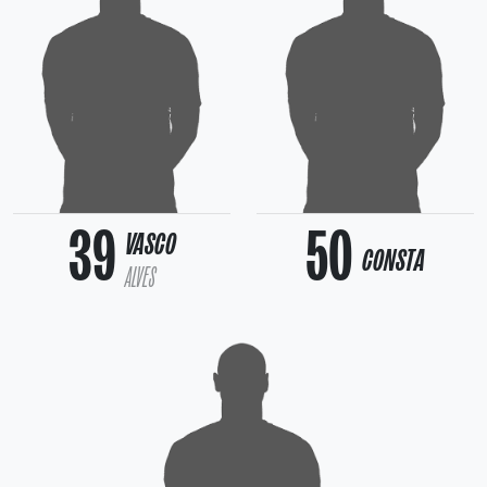
39
50
VASCO
CONSTA
ALVES