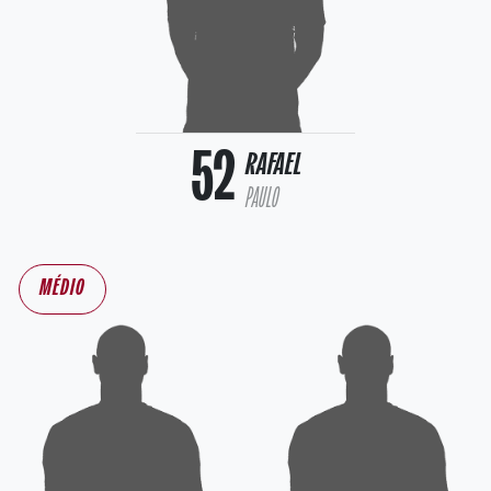
52
RAFAEL
PAULO
MÉDIO