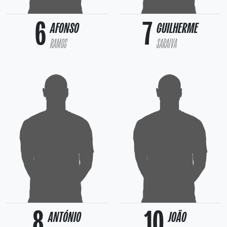
6
7
AFONSO
GUILHERME
RAMOS
SARAIVA
8
10
ANTÓNIO
JOÃO