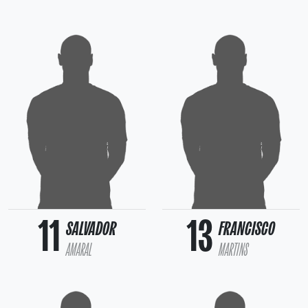
11
13
SALVADOR
FRANCISCO
AMARAL
MARTINS