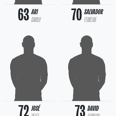
63
70
ARI
SALVADOR
CAROLO
FERREIRA
72
73
JOSÉ
DAVID