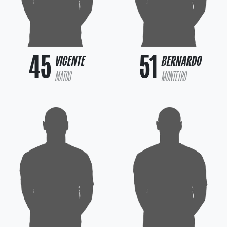
45
51
VICENTE
BERNARDO
MATOS
MONTEIRO