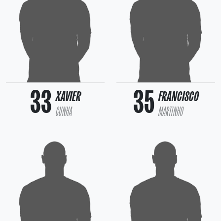
33
35
XAVIER
FRANCISCO
CUNHA
MARTINHO