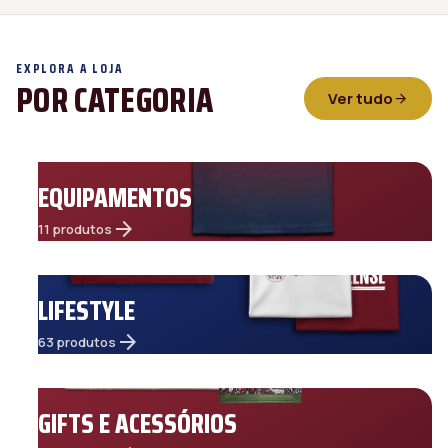
EXPLORA A LOJA
POR CATEGORIA
Ver tudo
arrow_forward
EQUIPAMENTOS
arrow_forward
11 produtos
LIFESTYLE
arrow_forward
63 produtos
GIFTS E ACESSÓRIOS