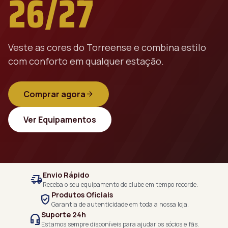
26/27
Veste as cores do Torreense e combina estilo
com conforto em qualquer estação.
Comprar agora
arrow_forward
Ver Equipamentos
Envio Rápido
delivery_truck_speed
Receba o seu equipamento do clube em tempo recorde.
Produtos Oficiais
verified_user
Garantia de autenticidade em toda a nossa loja.
Suporte 24h
headset_mic
Estamos sempre disponíveis para ajudar os sócios e fãs.