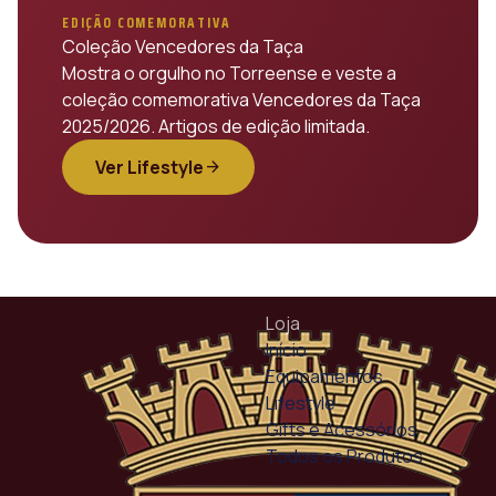
EDIÇÃO COMEMORATIVA
Coleção Vencedores da Taça
Mostra o orgulho no Torreense e veste a
coleção comemorativa Vencedores da Taça
2025/2026. Artigos de edição limitada.
Ver Lifestyle
arrow_forward
Loja
Início
Equipamentos
Lifestyle
Gifts e Acessórios
Todos os Produtos